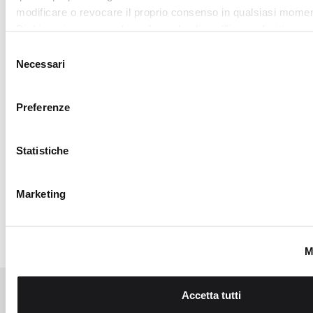
Accetta tutti
traffico. Condividiamo inoltre informazioni sul modo in cui utili
nostro sito con i nostri partner che si occupano di analisi dei 
RICHIEDI LA
web, pubblicità e social media, i quali potrebbero combinarle
Accetta selezionati
altre informazioni che ha fornito loro o che hanno raccolto da
TUA LOVER
utilizzo dei loro servizi.
CARD
Iscriviti al
programma My
Lovely Garden, entra
nella community di
CAMOMILLA italia:
vantaggi, eventi
esclusivi, vendite
private e sconti
personalizzati.
SCOPRI DI
PIÙ