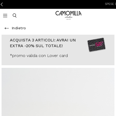
SPESE DI SPED
Camomilla Italia®
Open mobile navigation
Toggle mobile search
Indietro
ACQUISTA 3
ARTICOLI: AVRAI
UN EXTRA -20%
SUL TOTALE!
*promo valida con
Lover card