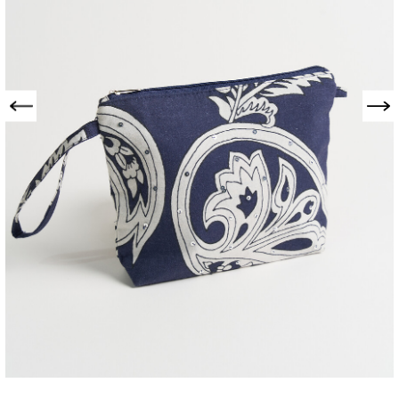
Precedente
Successivo
BEAUTY BRESSA-A
STAMPA CASHMERE
026-106-054BLUWF-TU
€ 15,00