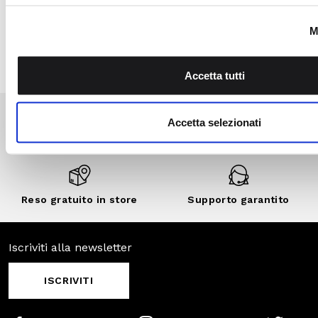
private e sconti
personalizzati.
SCOPRI DI
PIÙ
SCOPRI ANCHE
SALDI
SALDI
SALDI
-30%
-70%
-50%
Pagamenti
Spedizione
sicuri
veloce