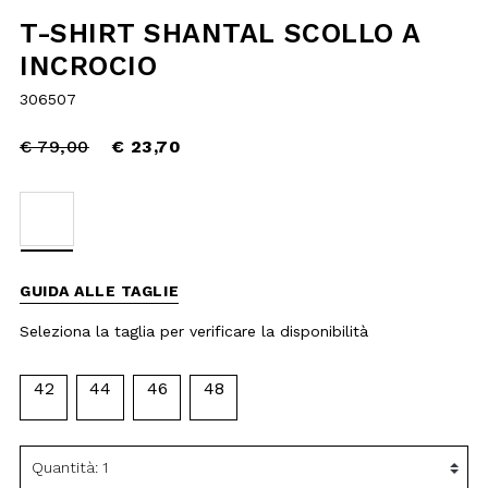
Price
to
€ 79,00
reduced
€ 23,70
from
selected
GUIDA ALLE TAGLIE
Seleziona la taglia per verificare la
disponibilità
42
44
46
48
AGGIUNGI AL
CARRELLO