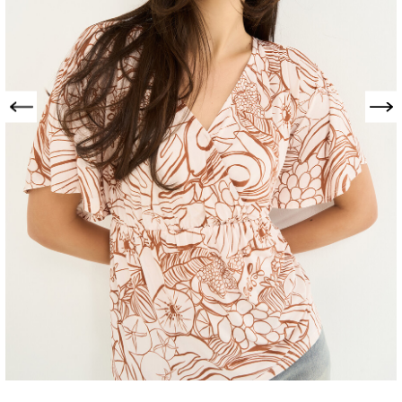
Precedente
Successivo
T-SHIRT SHANTAL
SCOLLO A
INCROCIO
306507