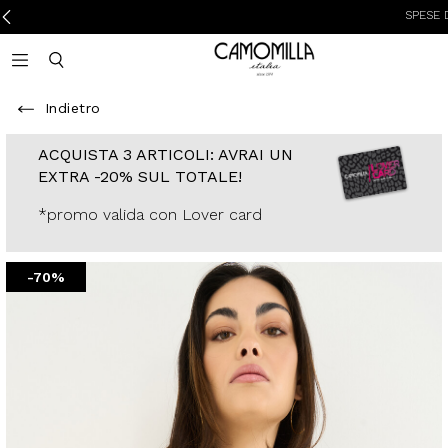
SPESE DI SPED
Camomilla Italia®
Open mobile navigation
Toggle mobile search
Indietro
ACQUISTA 3
ARTICOLI: AVRAI
UN EXTRA -20%
SUL TOTALE!
*promo valida con
Lover card
-70%