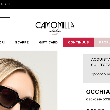
Camomilla Italia®
ORI
SCARPE
GIFT CARD
CONTINUUS
PROF
LERINE&MOCASSINI
ORSE
LEOPARDIER
SANDALI
FOULARD
ARCHIVIO
SNE
B
CATEGORIE
ACQUISTA
SUL TOTA
Saldi -70%
Saldi -50%
*promo va
Saldi -40%
Saldi -30%
OCCHIA
026-099-003