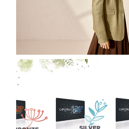
EMAIL
Con la creazione del tuo pro
compreso la nostra Privacy 
My Lovely Garden e di esse
QUESTO SITO È PROTETTO DA RECAPTC
PRIVACY
E
TERMINI DI SERVIZIO
GOOG
ISCR