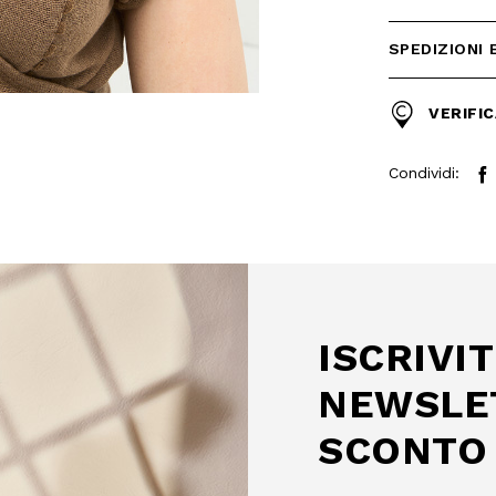
SPEDIZIONI 
VERIFIC
Condividi:
 SCONTO
mo acquisto!
 Camomilla Italia e accedi
e offerte riservate.
ISCRIVIT
NEWSLE
SCONTO 