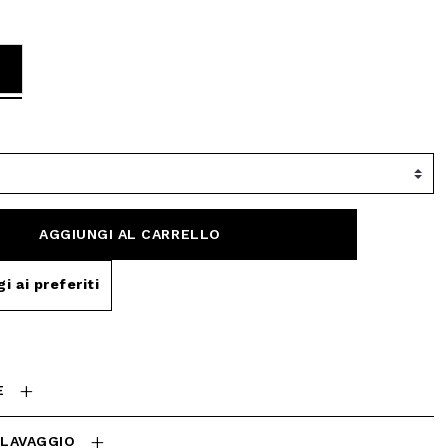
selected
AGGIUNGI AL CARRELLO
i ai preferiti
E
 LAVAGGIO