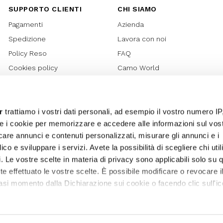
SUPPORTO CLIENTI
CHI SIAMO
Pagamenti
Azienda
Spedizione
Lavora con noi
Policy Reso
FAQ
Cookies policy
Camo World
Richiesta Reso
Rubriche
Regolamento Gift Card
Bilancio di sostenibilità 2021
Regolamento Promozioni
Bilancio di sostenibilità 2022
r
trattiamo i vostri dati personali, ad esempio il vostro numero IP
e i cookie per memorizzare e accedere alle informazioni sul vos
Lover Card
licare annunci e contenuti personalizzati, misurare gli annunci e i
Regolamento My Lovely
ico e sviluppare i servizi. Avete la possibilità di scegliere chi util
Garden
pi. Le vostre scelte in materia di privacy sono applicabili solo su 
Privacy
ete effettuato le vostre scelte. È possibile modificare o revocare i
Termini e Condizioni
asi momento dalla Dichiarazione sui cookie o facendo clic sull'ic
Whistleblowing
Sitemap
remmo anche: