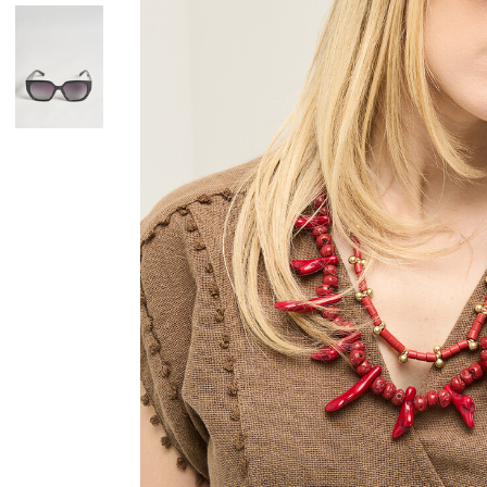
Giacche
Occhiali da Sole
Gilet
Ombrelli
Maglie
Gift box
Cardigan
Pantaloni
Jeans
Gonne
Bermuda
Top
T-Shirt
Tailleur
Trench