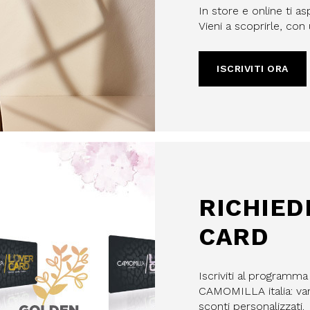
In store e online ti as
Vieni a scoprirle, co
ISCRIVITI ORA
filo, confermi di aver letto e
Policy e il nostro Regolamento
re maggiorenne.
HA E SI APPLICANO LE NORME SULLA
LE.
IVITI
RICHIED
CARD
Iscriviti al programm
CAMOMILLA italia: vant
sconti personalizzati.