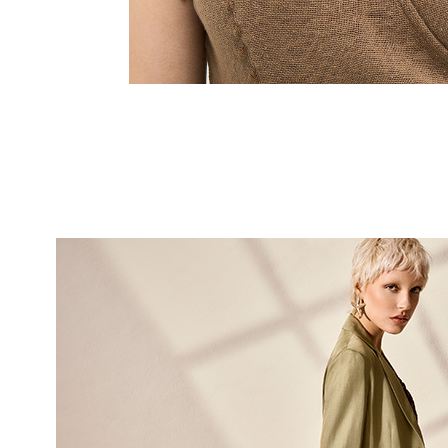
10% DI
sul tuo pri
Entra nella Community di
ai nostri consigli 
NOME
COGNOME