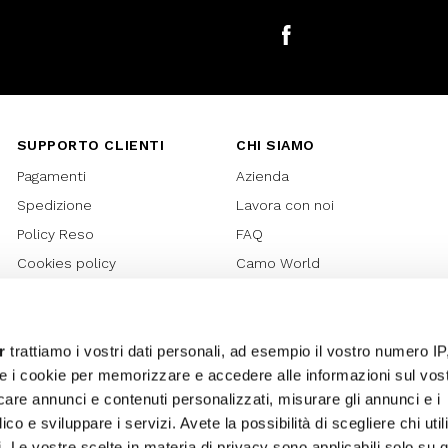
Facebook
SUPPORTO CLIENTI
CHI SIAMO
Pagamenti
Azienda
Spedizione
Lavora con noi
Policy Reso
FAQ
Cookies policy
Camo World
Richiesta Reso
Rubriche
Regolamento Gift Card
Bilancio di sostenibilità 2021
Regolamento Promozioni
Bilancio di sostenibilità 2022
r
trattiamo i vostri dati personali, ad esempio il vostro numero IP
e i cookie per memorizzare e accedere alle informazioni sul vos
Lover Card
licare annunci e contenuti personalizzati, misurare gli annunci e i
Regolamento My Lovely
ico e sviluppare i servizi. Avete la possibilità di scegliere chi util
Garden
pi. Le vostre scelte in materia di privacy sono applicabili solo su 