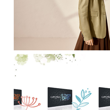
COGNOME
EMAIL
Con la creazione del tuo pro
compreso la nostra Privacy 
My Lovely Garden e di esse
QUESTO SITO È PROTETTO DA RECAPTC
PRIVACY
E
TERMINI DI SERVIZIO
GOOG
ISCR