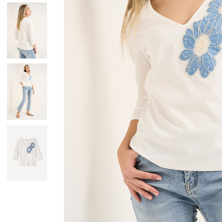
Giacche
Occhiali da Sole
Gilet
Ombrelli
Maglie
Gift box
Cardigan
Pantaloni
Jeans
Gonne
Bermuda
Top
T-Shirt
Tailleur
Trench