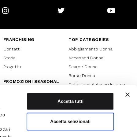
Instagram
Twitter
Youtube
FRANCHISING
TOP CATEGORIES
Contatti
Abbigliamento Donna
Storia
Accessori Donna
Progetto
Scarpe Donna
Borse Donna
PROMOZIONI SEASONAL
Collezione Autunno Inverno
Black friday
Collezione Primavera Estate
Natale
Accetta tutti
SPECIAL PROMOTION
,
Armocromia
Saldi
tro
Saldi 70%
Accetta selezionati
izza i
Saldi 60%
questa