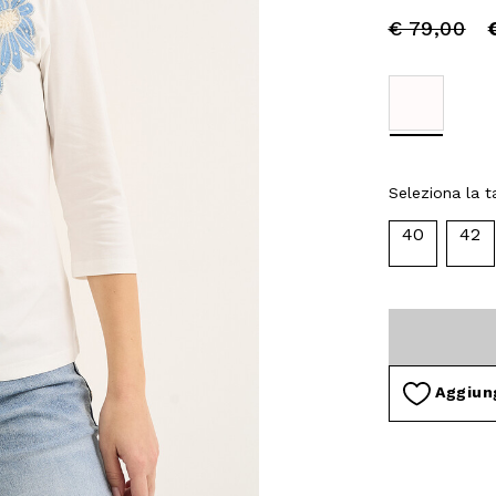
Price
to
€ 79,00
reduced
from
selected
Seleziona la ta
40
42
Aggiung