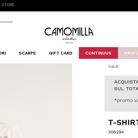
Camomilla Italia®
ORI
SCARPE
GIFT CARD
CONTINUUS
PROF
Saldi
LERINE&MOCASSINI
ORSE
LEOPARDIER
SANDALI
FOULARD
ARCHIVIO
SNE
B
CATEGORIE
ACQUISTA
Saldi -70%
SUL TOTA
Saldi -50%
Saldi -40%
*promo va
Saldi -30%
T-SHIR
306294