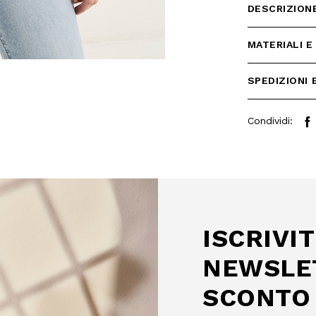
DESCRIZION
MATERIALI E
SPEDIZIONI 
Condividi:
 SCONTO
mo acquisto!
ISCRIVIT
 Camomilla Italia e accedi
e offerte riservate.
NEWSLE
SCONTO 