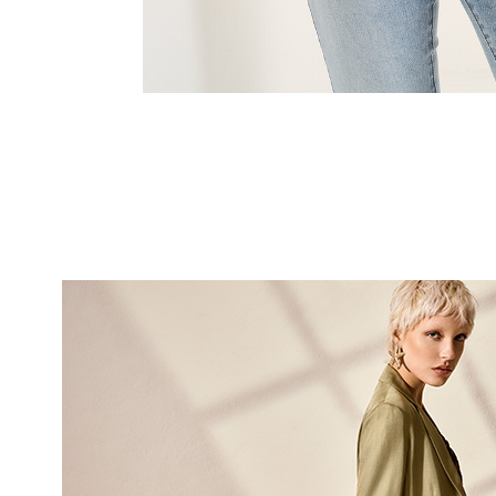
10% DI
sul tuo pri
Entra nella Community di
ai nostri consigli 
NOME