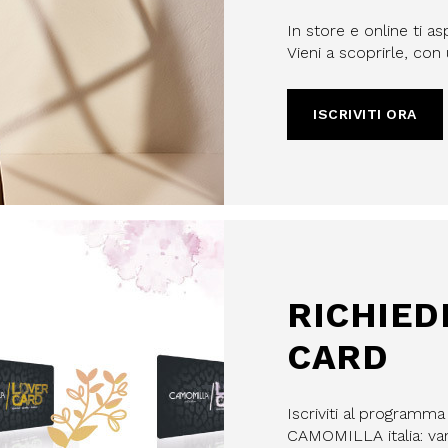
In store e online ti as
Vieni a scoprirle, co
ISCRIVITI ORA
filo, confermi di aver letto e
Policy e il nostro Regolamento
re maggiorenne.
HA E SI APPLICANO LE NORME SULLA
LE.
RICHIED
IVITI
CARD
Iscriviti al programm
CAMOMILLA italia: vant