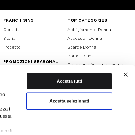
FRANCHISING
TOP CATEGORIES
Contatti
Abbigliamento Donna
Storia
Accessori Donna
Progetto
Scarpe Donna
Borse Donna
PROMOZIONI SEASONAL
Collezione Autunno Inverno
Black friday
Collezione Primavera Estate
Natale
Accetta tutti
SPECIAL PROMOTION
,
Armocromia
Saldi
tro
Saldi 70%
Accetta selezionati
izza i
Saldi 60%
questa
Saldi 50%
l
Saldi 40%
ona di