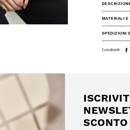
DESCRIZION
MATERIALI E
SPEDIZIONI 
Condividi:
 SCONTO
mo acquisto!
 Camomilla Italia e accedi
e offerte riservate.
ISCRIVIT
NEWSLE
SCONTO 