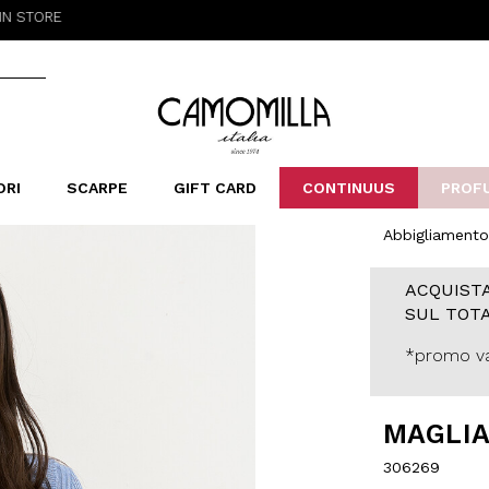
Camomilla Italia®
ORI
SCARPE
GIFT CARD
CONTINUUS
PROF
Abbigliamento
LERINE&MOCASSINI
ORSE
LEOPARDIER
SANDALI
FOULARD
ARCHIVIO
SNE
B
CATEGORIE
ACQUISTA
Saldi -70%
SUL TOTA
Saldi -50%
Saldi -40%
*promo va
Saldi -30%
MAGLIA
306269