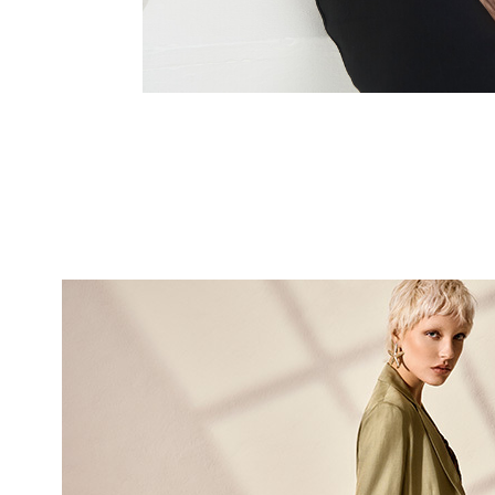
10% DI
sul tuo pri
Entra nella Community di
ai nostri consigli 
NOME
COGNOME