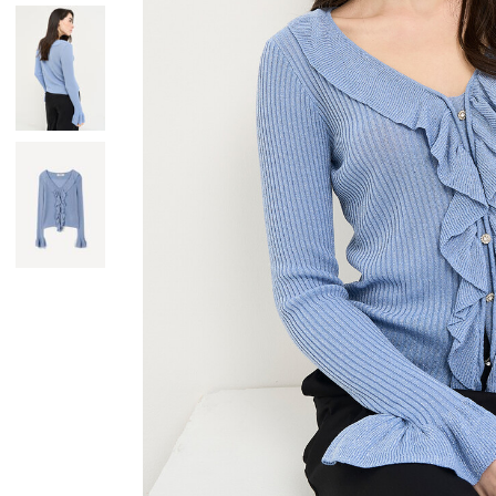
Giacche
Occhiali da Sole
Gilet
Ombrelli
Maglie
Gift box
Cardigan
Pantaloni
Jeans
Gonne
Bermuda
Top
T-Shirt
Tailleur
Trench