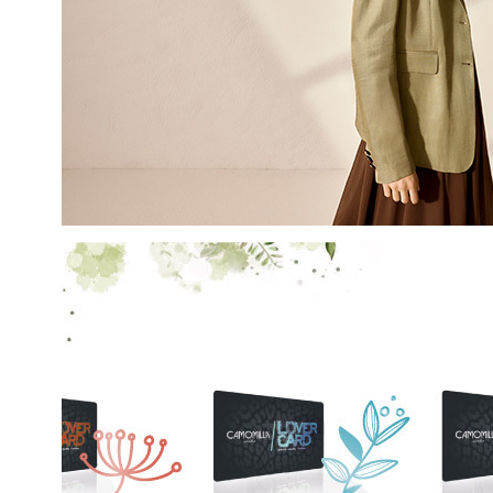
EMAIL
Con la creazione del tuo pro
compreso la nostra Privacy 
My Lovely Garden e di esse
QUESTO SITO È PROTETTO DA RECAPTC
PRIVACY
E
TERMINI DI SERVIZIO
GOOG
ISCR