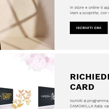
In store e online ti as
Vieni a scoprirle, co
ISCRIVITI ORA
filo, confermi di aver letto e
Policy e il nostro Regolamento
re maggiorenne.
HA E SI APPLICANO LE NORME SULLA
LE.
IVITI
RICHIED
CARD
Iscriviti al programm
CAMOMILLA italia: vant