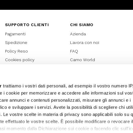
SUPPORTO CLIENTI
CHI SIAMO
Pagamenti
Azienda
Spedizione
Lavora con noi
Policy Reso
FAQ
Cookies policy
Camo World
Richiesta Reso
Rubriche
Regolamento Gift Card
Bilancio di sostenibilità 2021
Regolamento Promozioni
Bilancio di sostenibilità 2022
r
trattiamo i vostri dati personali, ad esempio il vostro numero IP
e i cookie per memorizzare e accedere alle informazioni sul vos
Lover Card
licare annunci e contenuti personalizzati, misurare gli annunci e i
Regolamento My Lovely
ico e sviluppare i servizi. Avete la possibilità di scegliere chi util
Garden
pi. Le vostre scelte in materia di privacy sono applicabili solo su 
Privacy
ete effettuato le vostre scelte. È possibile modificare o revocare i
Termini e Condizioni
asi momento dalla Dichiarazione sui cookie o facendo clic sull'ic