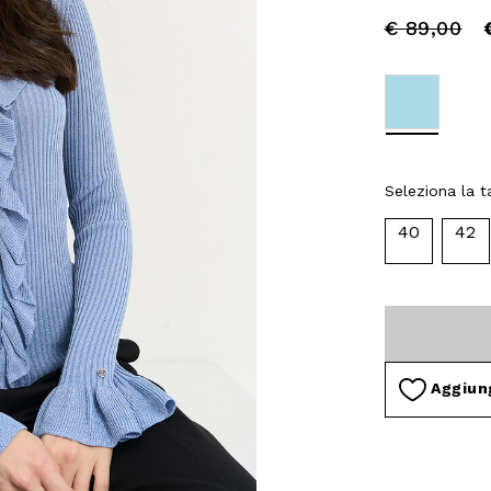
Price
to
€ 89,00
reduced
from
selected
Seleziona la ta
40
42
Aggiung