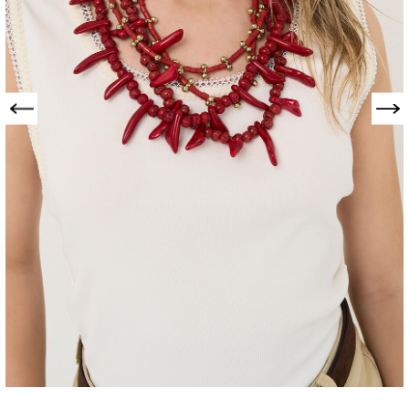
Precedente
Successivo
COLLANA GHIL
EFFETTO CORALLO
026-980-002CIGLD-TU
€ 30,00