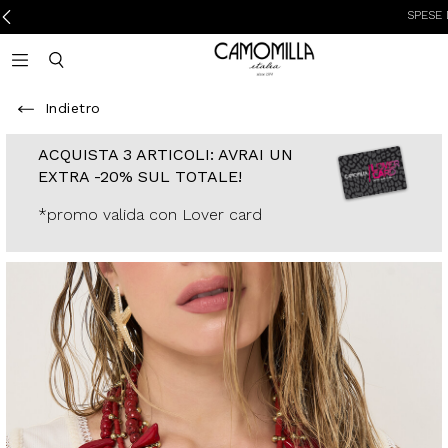
SPESE DI SPED
Camomilla Italia®
Open mobile navigation
Toggle mobile search
Indietro
ACQUISTA 3
ARTICOLI: AVRAI
UN EXTRA -20%
SUL TOTALE!
*promo valida con
Lover card