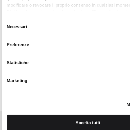
Accetta tutti
traffico. Condividiamo inoltre informazioni sul modo in cui utili
nostro sito con i nostri partner che si occupano di analisi dei 
RICHIEDI LA
web, pubblicità e social media, i quali potrebbero combinarle
Accetta selezionati
altre informazioni che ha fornito loro o che hanno raccolto da
TUA LOVER
utilizzo dei loro servizi.
CARD
Iscriviti al
programma My
Lovely Garden, entra
nella community di
CAMOMILLA italia:
vantaggi, eventi
esclusivi, vendite
private e sconti
personalizzati.
SCOPRI DI
PIÙ