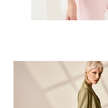
10% DI
sul tuo pri
Entra nella Community di
ai nostri consigli 
NOME
COGNOME