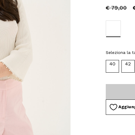
Price
to
€ 79,00
reduced
from
selected
Seleziona la ta
40
42
Aggiung