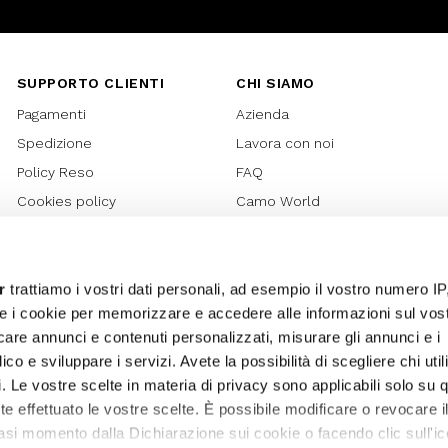
SUPPORTO CLIENTI
CHI SIAMO
Pagamenti
Azienda
Spedizione
Lavora con noi
Policy Reso
FAQ
Cookies policy
Camo World
Richiesta Reso
Rubriche
Regolamento Gift Card
Bilancio di sostenibilità 2021
Regolamento Promozioni
Bilancio di sostenibilità 2022
r
trattiamo i vostri dati personali, ad esempio il vostro numero IP
e i cookie per memorizzare e accedere alle informazioni sul vos
Lover Card
licare annunci e contenuti personalizzati, misurare gli annunci e i
Regolamento My Lovely
ico e sviluppare i servizi. Avete la possibilità di scegliere chi util
Garden
pi. Le vostre scelte in materia di privacy sono applicabili solo su 
Privacy
ete effettuato le vostre scelte. È possibile modificare o revocare i
Termini e Condizioni
asi momento dalla Dichiarazione sui cookie o facendo clic sull'ic