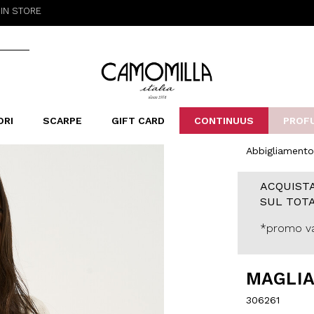
E
Camomilla Italia®
ORI
SCARPE
GIFT CARD
CONTINUUS
PROF
Abbigliamento
LERINE&MOCASSINI
ORSE
LEOPARDIER
SANDALI
FOULARD
ARCHIVIO
SNE
B
CATEGORIE
ACQUISTA
Saldi -70%
SUL TOTA
Saldi -50%
Saldi -40%
*promo va
Saldi -30%
MAGLI
306261