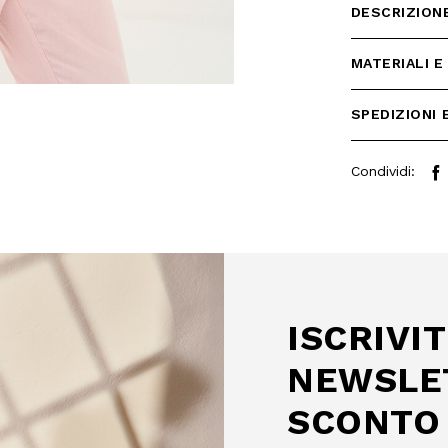
DESCRIZION
MATERIALI E
SPEDIZIONI 
Condividi:
 SCONTO
mo acquisto!
 Camomilla Italia e accedi
e offerte riservate.
ISCRIVIT
NEWSLE
SCONTO 