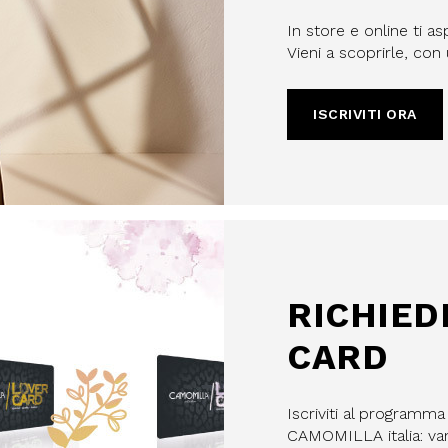
In store e online ti as
Vieni a scoprirle, co
ISCRIVITI ORA
filo, confermi di aver letto e
Policy e il nostro Regolamento
re maggiorenne.
HA E SI APPLICANO LE NORME SULLA
LE.
IVITI
RICHIED
CARD
Iscriviti al programm
CAMOMILLA italia: vant