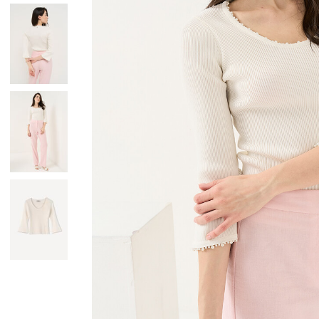
Giacche
Occhiali da Sole
Gilet
Ombrelli
Maglie
Gift box
Cardigan
Pantaloni
Jeans
Gonne
Bermuda
Top
T-Shirt
Tailleur
Trench