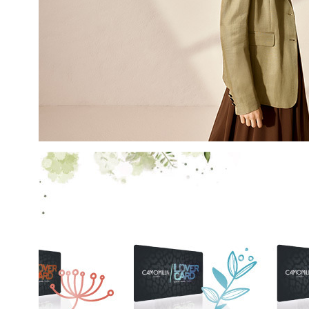
EMAIL
Con la creazione del tuo pro
compreso la nostra Privacy 
My Lovely Garden e di esse
QUESTO SITO È PROTETTO DA RECAPTC
PRIVACY
E
TERMINI DI SERVIZIO
GOOG
ISCR