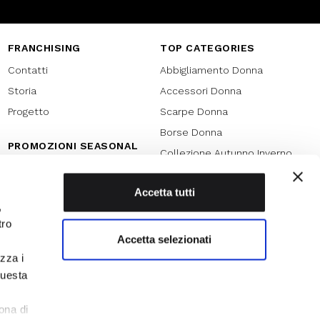
FRANCHISING
TOP CATEGORIES
Contatti
Abbigliamento Donna
Storia
Accessori Donna
Progetto
Scarpe Donna
Borse Donna
PROMOZIONI SEASONAL
Collezione Autunno Inverno
Black friday
Collezione Primavera Estate
Natale
Accetta tutti
SPECIAL PROMOTION
,
Armocromia
Saldi
tro
Saldi 70%
Accetta selezionati
izza i
Saldi 60%
questa
Saldi 50%
l
Saldi 40%
ona di