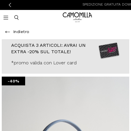
SPEDIZIONE GRATUITA DOMENICA E LU
Camomilla Italia®
Open mobile navigation
Toggle mobile search
Indietro
ACQUISTA 3
ARTICOLI: AVRAI
UN EXTRA -20%
SUL TOTALE!
*promo valida con
Lover card
-40%