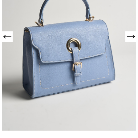
Precedente
Successivo
BAULETTO
BARBARA STAMPA
CERVO
026-927-007FIORD-TU