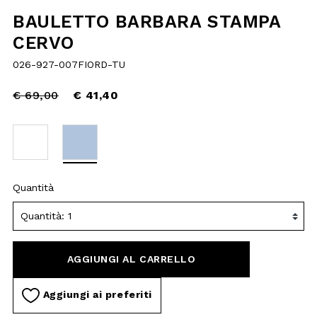
Price
to
€ 69,00
reduced
€ 41,40
from
selected
Quantità
AGGIUNGI AL
CARRELLO
Aggiungi ai preferiti
DESCRIZIONE