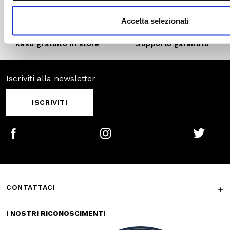
SCOPRI DI
PIÙ
Pagamenti
Spedizione
sicuri
veloce
Reso gratuito in
Supporto
store
garantito
Iscriviti alla newsletter
ISCRIVITI