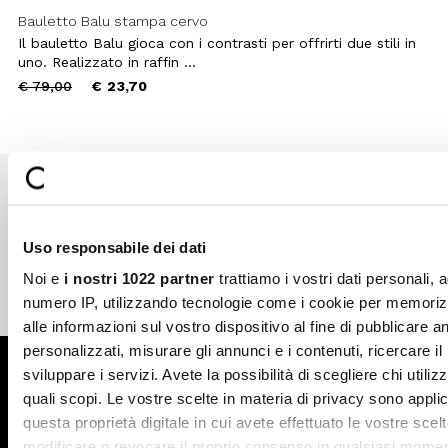
Bauletto Balu stampa cervo
Il bauletto Balu gioca con i contrasti per offrirti due stili in
uno. Realizzato in raffin ...
Price
to
€ 79,00
€ 23,70
reduced
from
Pagamenti sicuri
Spedizione veloce
Uso responsabile dei dati
Noi e
i nostri 1022 partner
trattiamo i vostri dati personali, 
numero IP, utilizzando tecnologie come i cookie per memori
Reso gratuito in store
Supporto garantito
alle informazioni sul vostro dispositivo al fine di pubblicare 
personalizzati, misurare gli annunci e i contenuti, ricercare il
Iscriviti alla newsletter
sviluppare i servizi. Avete la possibilità di scegliere chi utilizz
quali scopi. Le vostre scelte in materia di privacy sono applic
ISCRIVITI
questa proprietà digitale in cui avete effettuato le vostre scel
modificare o revocare il proprio consenso in qualsiasi momen