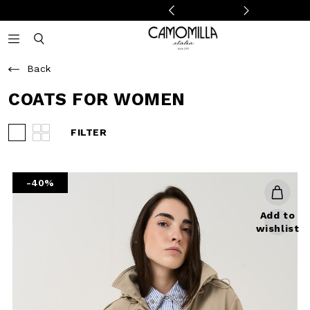
Camomilla Italia®
Open mobile navigation
Toggle mobile search
Back
COATS FOR WOMEN
FILTER
View 3 products per row
View 4 products per row
-40%
Add to
wishlist