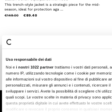
This trench-style jacket is a strategic piece for the mid-
season, ideal for protection aga ...
Price
to
€149.00
€89.40
reduced
from
Uso responsabile dei dati
Secure payments
Fast shipping
Noi e
i nostri 1022 partner
trattiamo i vostri dati personali, 
numero IP, utilizzando tecnologie come i cookie per memori
alle informazioni sul vostro dispositivo al fine di pubblicare 
Free return in-store
Guaranteed support
personalizzati, misurare gli annunci e i contenuti, ricercare il
sviluppare i servizi. Avete la possibilità di scegliere chi utilizz
quali scopi. Le vostre scelte in materia di privacy sono applic
Subscribe to the newsletter
questa proprietà digitale in cui avete effettuato le vostre scel
modificare o revocare il proprio consenso in qualsiasi momen
SUBSCRIBE