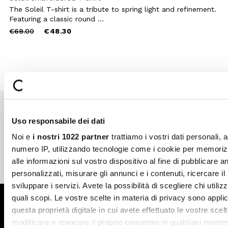
The Soleil T-shirt is a tribute to spring light and refinement.
Featuring a classic round ...
Price
to
€69.00
€48.30
reduced
from
Uso responsabile dei dati
Secure payments
Fast shipping
Noi e
i nostri 1022 partner
trattiamo i vostri dati personali, 
numero IP, utilizzando tecnologie come i cookie per memori
alle informazioni sul vostro dispositivo al fine di pubblicare 
Free return in-store
Guaranteed support
personalizzati, misurare gli annunci e i contenuti, ricercare il
sviluppare i servizi. Avete la possibilità di scegliere chi utilizz
quali scopi. Le vostre scelte in materia di privacy sono applic
Subscribe to the newsletter
questa proprietà digitale in cui avete effettuato le vostre scel
modificare o revocare il proprio consenso in qualsiasi momen
SUBSCRIBE