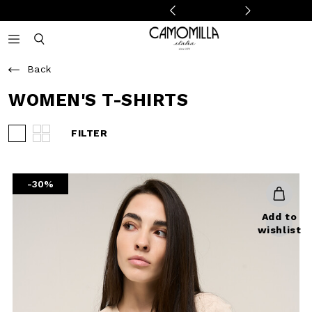
Camomilla Italia®
Open mobile navigation
Toggle mobile search
Back
WOMEN'S T-SHIRTS
FILTER
View 3 products per row
View 4 products per row
-30%
Add to
wishlist