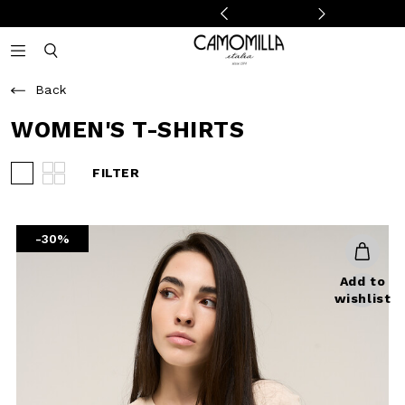
Camomilla Italia®
Open mobile navigation
Toggle mobile search
Back
WOMEN'S T-SHIRTS
FILTER
View 3 products per row
View 4 products per row
-30%
Add to
wishlist