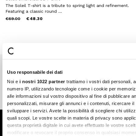
The Soleil T-shirt is a tribute to spring light and refinement.
Featuring a classic round ...
Price
to
€69.00
€48.30
reduced
from
Uso responsabile dei dati
Secure payments
Fast shipping
Noi e
i nostri 1022 partner
trattiamo i vostri dati personali, 
numero IP, utilizzando tecnologie come i cookie per memori
alle informazioni sul vostro dispositivo al fine di pubblicare 
Free return in-store
Guaranteed support
personalizzati, misurare gli annunci e i contenuti, ricercare il
sviluppare i servizi. Avete la possibilità di scegliere chi utilizz
quali scopi. Le vostre scelte in materia di privacy sono applic
Subscribe to the newsletter
questa proprietà digitale in cui avete effettuato le vostre scel
modificare o revocare il proprio consenso in qualsiasi momen
SUBSCRIBE