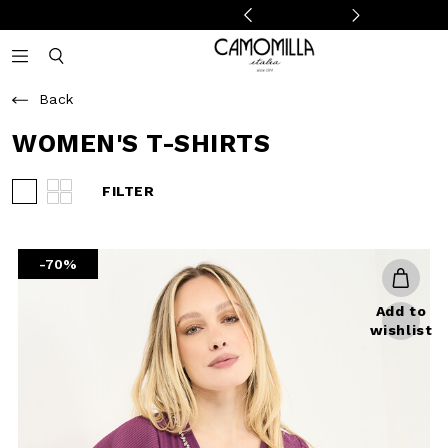
Camomilla Italia®
Open mobile navigation
Toggle mobile search
Back
WOMEN'S T-SHIRTS
FILTER
View 3 products per row
View 4 products per row
-70%
Add to
wishlist