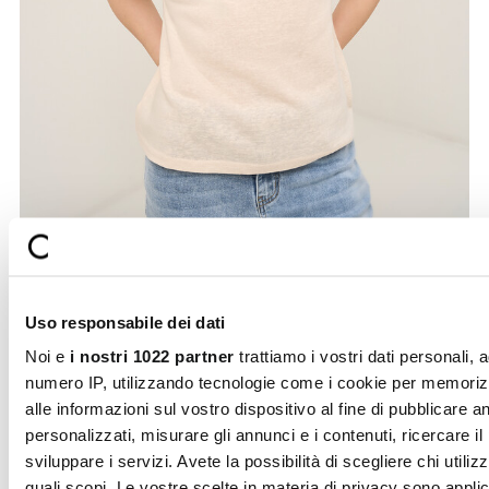
from
Uso responsabile dei dati
Noi e
i nostri 1022 partner
trattiamo i vostri dati personali, 
esempio il vostro numero IP, utilizzando tecnologie come i c
per memorizzare e accedere alle informazioni sul vostro
dispositivo al fine di pubblicare annunci e contenuti personali
misurare gli annunci e i contenuti, ricercare il pubblico e svi
i servizi. Avete la possibilità di scegliere chi utilizza i vostri d
per quali scopi. Le vostre scelte in materia di privacy sono
applicabili solo su questa proprietà digitale in cui avete effett
vostre scelte. È possibile modificare o revocare il proprio
consenso in qualsiasi momento dalla Dichiarazione sui cooki
Selezione
facendo clic sull'icona di attivazione della privacy.
Necessari
del
consenso
Con il tuo consenso, vorremmo anche:
Preferenze
raccogliere informazioni sulla tua posizione geografic
un'approssimazione di qualche metro,
Secure
Fast shipping
Identificare il tuo dispositivo, scansionandolo attivam
payments
Statistiche
alla ricerca di caratteristiche specifiche (impronte digitali