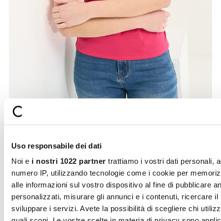
from
Uso responsabile dei dati
Noi e
i nostri 1022 partner
trattiamo i vostri dati personali, 
esempio il vostro numero IP, utilizzando tecnologie come i c
per memorizzare e accedere alle informazioni sul vostro
dispositivo al fine di pubblicare annunci e contenuti personali
misurare gli annunci e i contenuti, ricercare il pubblico e svi
i servizi. Avete la possibilità di scegliere chi utilizza i vostri d
per quali scopi. Le vostre scelte in materia di privacy sono
applicabili solo su questa proprietà digitale in cui avete effett
vostre scelte. È possibile modificare o revocare il proprio
consenso in qualsiasi momento dalla Dichiarazione sui cooki
Selezione
facendo clic sull'icona di attivazione della privacy.
Necessari
del
consenso
Con il tuo consenso, vorremmo anche:
Preferenze
raccogliere informazioni sulla tua posizione geografic
un'approssimazione di qualche metro,
Secure
Fast shipping
Identificare il tuo dispositivo, scansionandolo attivam
payments
Statistiche
alla ricerca di caratteristiche specifiche (impronte digitali