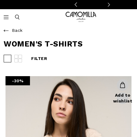
Camomilla Italia®
Open mobile navigation
Toggle mobile search
Back
WOMEN'S T-SHIRTS
FILTER
View 3 products per row
View 4 products per row
-30%
Add to
wishlist